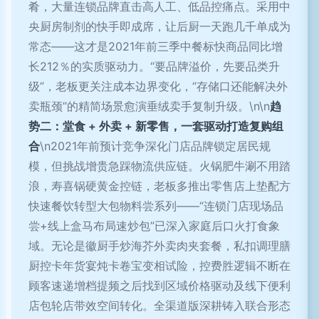
肴，大量连锁品牌直击高人工、低品控痛点。采用中
央厨房制剂的快手即成席，让后厨一天跑几千单成为
常态——这才是2021年前三季中餐标快商品同比增
长212％的实质驱动力。“要品牌溢价，先要品类升
级”，老板更关注成本边界变化，“存储口还能解决外
卖瓶颈”的精简场景愈演垂绒卖手复制升级。\n\n
趋
势二：堂食 + 外卖 + 新零售，一套驱动打造复购组
合
\n2021年前预计竞争深化门店品牌锁定居民规
模，但挑战增贵急踩物流供应链。火锅肥牛涮不用踏
浪，寿喜锅硬黄金控链，老板多推出零售店上垫配方
快速餐饮转型大包物料尝系列——“连锁门店现场品
尝+线上盒马布局速炒包”已深入家庭后口火打食象
域。无论是徽厨手炒海芥外卖肉夹套餐，私扣调理膳
厨控卡年货宴炖卡卷宝变相试险，控费胜逻辑不断在
顾客速递增档提频之后找到区域价格驱动及线下便利
店包轮店带效空间转化。全渠道版深耕铸入联合形态