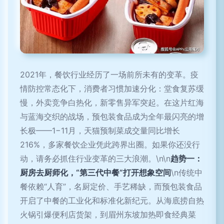
2021年，餐饮行业经历了一场前所未有的变革。疫
情防控常态化下，消费者习惯加速分化：堂食复苏缓
慢，外卖竞争白热化，新零售异军突起。在这片红海
与蓝海交织的战场，预包装食品成为全年最闪亮的增
长极——1−11月，天猫预制菜成交量同比增长
216%，多家餐饮企业凭此跨界出圈。如果你还没行
动，请务必抓住行业变革的三大浪潮。\n\n
趋势一：
厨房去厨师化，“第三代中餐”打开想象空间
\n传统中
餐依赖“人育”，名厨定价、手艺稀缺，而预包装食品
开启了中餐的工业化和标准化新纪元。从海底捞自热
火锅引爆便利店货架，到眉州东坡加热即食经典菜