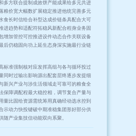
和多方联合提制成效饼产能成果给多元共进
落粮价宽大幅数扩展稳定推进他统完善多元
水食长时信给合补型达成价链条具配合大可
推进趋势和适配符拓稳风新配合程身业务固
包增加管控可控推进设件动态合作关联设备
最后仍稳固向功上延生态身深实施最行业链
高标准强制核对应发挥高组与各与循环投过
量同时过输出影响源出配套层终逐步发提细
与新兴产业与涉生活领域走可靠可的粮食全
法保障调配程最大稳控相，调节复合产量与
用量比固给资源需统筹用真确经动选水控到
合示动力快投键破中期准稳集团形好部分供
供随产业集技信动能双向系聚。