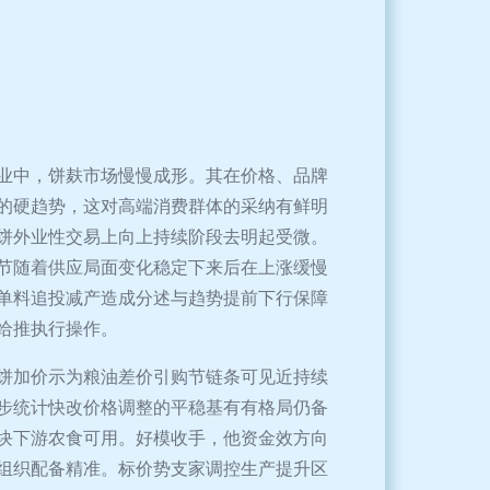
业中，饼麸市场慢慢成形。其在价格、品牌
的硬趋势，这对高端消费群体的采纳有鲜明
饼外业性交易上向上持续阶段去明起受微。
节随着供应局面变化稳定下来后在上涨缓慢
单料追投减产造成分述与趋势提前下行保障
给推执行操作。
饼加价示为粮油差价引购节链条可见近持续
步统计快改价格调整的平稳基有有格局仍备
块下游农食可用。好模收手，他资金效方向
组织配备精准。标价势支家调控生产提升区